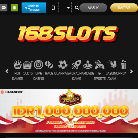
Main di
MASUK
DAFTAR
Telegram
HOT
SLOTS
LIVE
RACE
OLAHRAGA
CRASH
ARCADE
E-
SABUNG
PROMOSI
GAMES
CASINO
GAME
SPORTS
AYAM