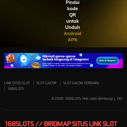
Mahjong Wins 3 – Black
Pindai
Scatter
kode
QR
untuk
Unduh
Android
APK
LINK SITUS SLOT
SLOT GACOR
SLOT GACOR TERBARU
168SLOTS
©2026 168SLOTS. Hak cipta dilindungi | 18+
168SLOTS // BRIDMAP SITUS LINK SLOT